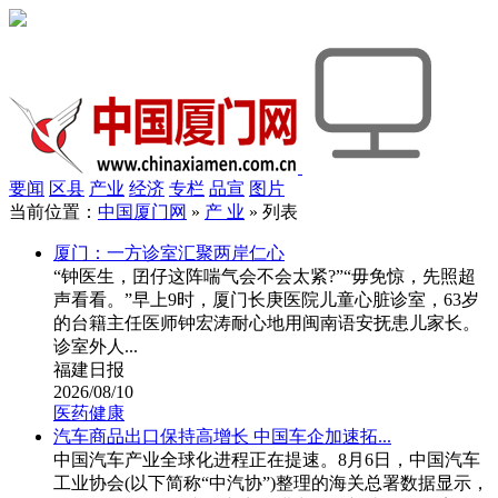
要闻
区县
产业
经济
专栏
品宣
图片
当前位置：
中国厦门网
»
产 业
» 列表
厦门：一方诊室汇聚两岸仁心
“钟医生，囝仔这阵喘气会不会太紧?”“毋免惊，先照超
声看看。”早上9时，厦门长庚医院儿童心脏诊室，63岁
的台籍主任医师钟宏涛耐心地用闽南语安抚患儿家长。
诊室外人...
福建日报
2026/08/10
医药健康
汽车商品出口保持高增长 中国车企加速拓...
中国汽车产业全球化进程正在提速。8月6日，中国汽车
工业协会(以下简称“中汽协”)整理的海关总署数据显示，