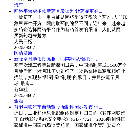
汽车
网络平台成多款新药首发渠道 让药品更好...
一款新药上市，患者能从哪些渠道获得这个药?与人们印
象里医生开方、院内取药的途径不同，近年来，越来越
多药企选择网络平台作为新药首发的渠道，人们从网上
买新药越来越方...
人民日报
2026/08/07
医药健康
新版全月地质图亮相 中国实现从“跟图”...
基于嫦娥工程等最新探测成果，中国编制完成1∶500万全
月地质图，对月球历史进行了一次系统性重写和精细化
描绘，实现从“跟图”到“制规”的跃升，并且披露了月
球“最富...
新华社
2026/08/07
金融
智能网联汽车自动驾驶强制性国标发布 适...
近日，工业和信息化部组织制定并归口的《智能网联汽
车 自动驾驶系统安全要求》(GB 44721—2026)强制性国
家标准由国家市场监管总局、国家标准化管理委员会